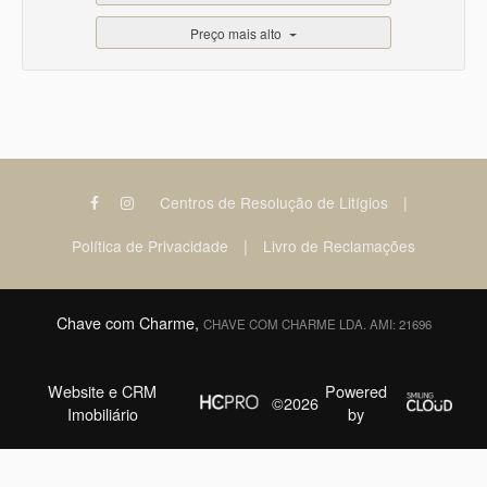
Preço mais alto
|
Centros de Resolução de Litígios
|
Política de Privacidade
Livro de Reclamações
Chave com Charme,
CHAVE COM CHARME LDA. AMI: 21696
Website e CRM
Powered
©2026
Imobiliário
by