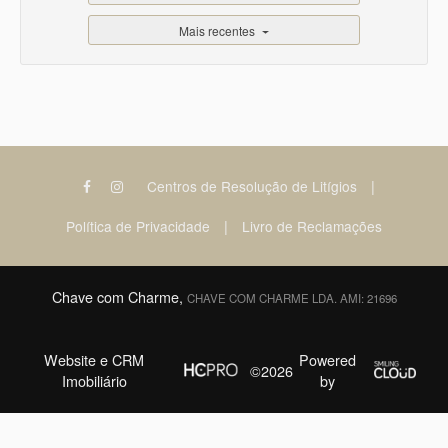
Mais recentes
|
Centros de Resolução de Litígios
|
Política de Privacidade
Livro de Reclamações
Chave com Charme,
CHAVE COM CHARME LDA. AMI: 21696
Website e CRM
Powered
©2026
Imobiliário
by