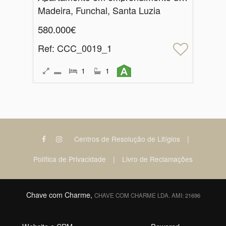
Madeira, Funchal, Santa Luzia
580.000€
Ref
: CCC_0019_1
1
1
|
Centros de Resolução de Litígios
|
Política de Privacidade
Livro de Reclamações
Chave com Charme,
CHAVE COM CHARME LDA. AMI: 21696