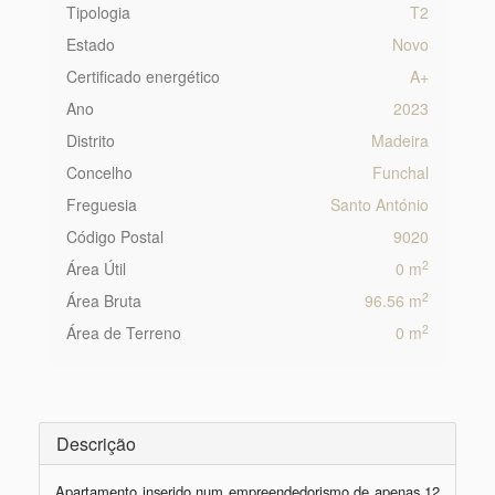
Tipologia
T2
Estado
Novo
Certificado energético
A+
Ano
2023
Distrito
Madeira
Concelho
Funchal
Freguesia
Santo António
Código Postal
9020
2
Área Útil
0 m
2
Área Bruta
96.56 m
2
Área de Terreno
0 m
Descrição
Apartamento inserido num empreendedorismo de apenas 12 